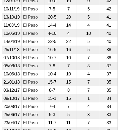
12/01/20
El Paso
10-0
10
0
42
10/11/19
El Paso
7-5
7
5
42
13/10/19
El Paso
20-5
20
5
41
11/08/19
El Paso
14-4
14
4
41
19/05/19
El Paso
4-10
4
10
40
14/04/19
El Paso
22-5
22
5
40
25/11/18
El Paso
16-5
16
5
38
07/10/18
El Paso
10-7
10
7
38
05/08/18
El Paso
7-8
7
8
37
10/06/18
El Paso
10-4
10
4
37
21/01/18
El Paso
15-7
15
7
35
03/12/17
El Paso
8-7
8
7
35
08/10/17
El Paso
15-1
15
1
34
20/08/17
El Paso
7-4
7
4
34
25/06/17
El Paso
5-3
5
3
33
23/04/17
El Paso
11-7
11
7
33