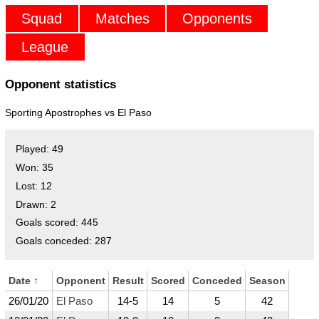
Squad
Matches
Opponents
League
Opponent statistics
Sporting Apostrophes vs
El Paso
Played:
49
Won:
35
Lost:
12
Drawn:
2
Goals scored:
445
Goals conceded:
287
Date
↑
Opponent
Result
Scored
Conceded
Season
26/01/20
El Paso
14-5
14
5
42